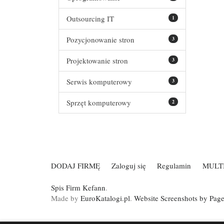
Outsourcing IT
1
Pozycjonowanie stron
3
Projektowanie stron
3
Serwis komputerowy
3
Sprzęt komputerowy
2
DODAJ FIRMĘ
Zaloguj się
Regulamin
MULT
Spis Firm Kefann
.
Made by
EuroKatalogi.pl
.
Website Screenshots by Pag