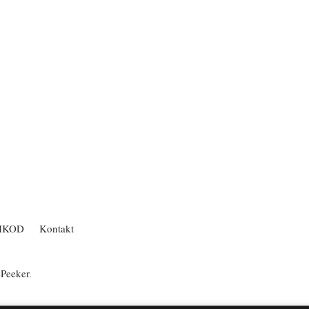
IKOD
Kontakt
ePeeker
.