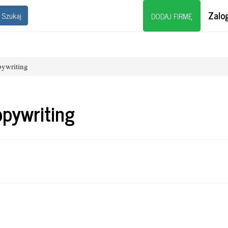
Zalog
Szukaj
DODAJ FIRMĘ
ywriting
pywriting