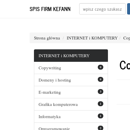
SPIS FIRM KEFANN
Strona główna
INTERNET i KOMPUTERY
Cop
INTERNET i KOMPUTERY
Co
Copywriting
0
Domeny i hosting
0
E-marketing
3
Grafika komputerowa
1
Informatyka
1
Oprogramowanie
2