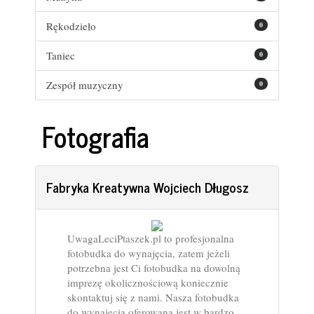
Rękodzieło
0
Taniec
0
Zespół muzyczny
0
Fotografia
Fabryka Kreatywna Wojciech Długosz
UwagaLeciPtaszek.pl to profesjonalna
fotobudka do wynajęcia, zatem jeżeli
potrzebna jest Ci fotobudka na dowolną
imprezę okolicznościową koniecznie
skontaktuj się z nami. Nasza fotobudka
do wynajęcia oferowana jest w bardzo