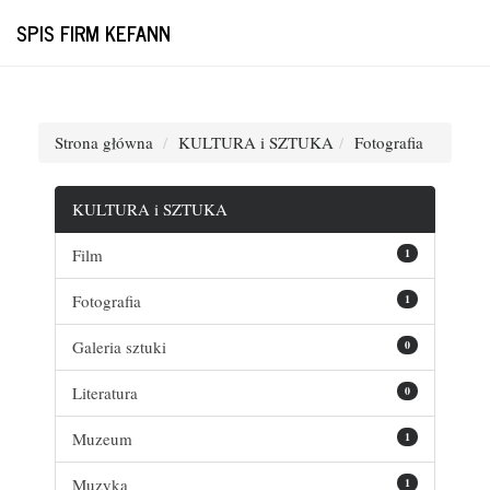
SPIS FIRM KEFANN
Strona główna
KULTURA i SZTUKA
Fotografia
KULTURA i SZTUKA
Film
1
Fotografia
1
Galeria sztuki
0
Literatura
0
Muzeum
1
Muzyka
1