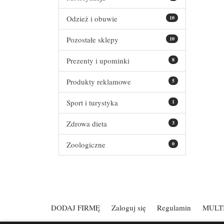
Odzież i obuwie
10
Pozostałe sklepy
10
Prezenty i upominki
8
Produkty reklamowe
5
Sport i turystyka
1
Zdrowa dieta
3
Zoologiczne
0
DODAJ FIRMĘ
Zaloguj się
Regulamin
MULT