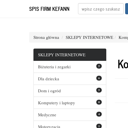
SPIS FIRM KEFANN
Strona główna
SKLEPY INTERNETOWE
Komp
SKLEPY INTERNETOWE
Ko
Biżuteria i zegarki
5
Dla dziecka
6
Dom i ogród
5
Komputery i laptopy
0
Medyczne
4
Motoryzacja
1