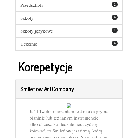
Przedszkola
2
Szkoły
0
Szkoły językowe
1
Uczelnie
0
Korepetycje
Smileflow ArtCompany
Jeśli Twoim marzeniem jest nauka gry na
pianinie lub też innym instrumencie,
albo chcesz koniecznie nauczyć się
śpiewać, to Smileflow jest firmą, którą
powinieneś poznać bliżej. Na ich stronie