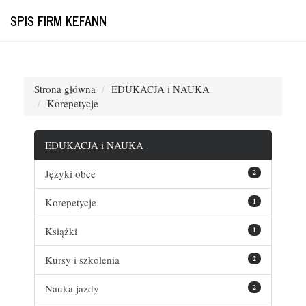
SPIS FIRM KEFANN
Strona główna
EDUKACJA i NAUKA
Korepetycje
EDUKACJA i NAUKA
Języki obce
2
Korepetycje
1
Książki
1
Kursy i szkolenia
2
Nauka jazdy
2