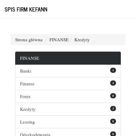
SPIS FIRM KEFANN
Strona główna
FINANSE
Kredyty
FINANSE
Banki
1
Finanse
4
Forex
0
Kredyty
3
Leasing
0
Odszkodowania
0