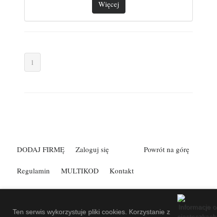
Więcej
1
DODAJ FIRMĘ
Zaloguj się
Powrót na górę
Regulamin
MULTIKOD
Kontakt
Spis Firm Kefann
.
Made by
EuroKatalogi.pl
.
Website Screenshots by
PagePeeker
.
Ten serwis wykorzystuje pliki cookies. Korzystanie z