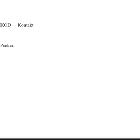
IKOD
Kontakt
ePeeker
.