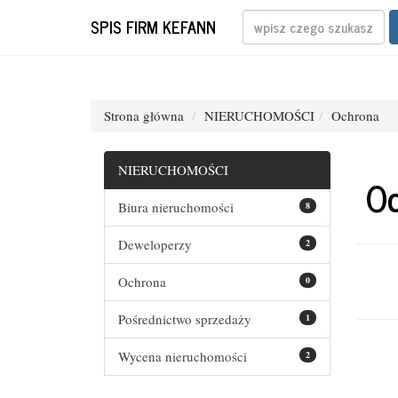
SPIS FIRM KEFANN
Strona główna
NIERUCHOMOŚCI
Ochrona
NIERUCHOMOŚCI
O
Biura nieruchomości
8
Deweloperzy
2
Ochrona
0
Pośrednictwo sprzedaży
1
Wycena nieruchomości
2