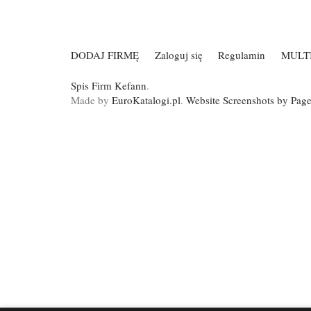
DODAJ FIRMĘ
Zaloguj się
Regulamin
MULT
Spis Firm Kefann
.
Made by
EuroKatalogi.pl
.
Website Screenshots by Pag