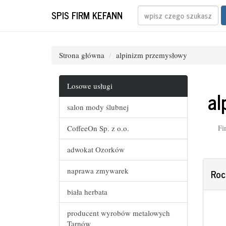
SPIS FIRM KEFANN
Strona główna
alpinizm przemysłowy
Losowe usługi
al
salon mody ślubnej
Fi
CoffeeOn Sp. z o.o.
adwokat Ozorków
naprawa zmywarek
Roc
biała herbata
producent wyrobów metalowych
Tarnów