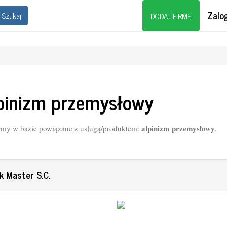
Zalog
Szukaj
DODAJ FIRMĘ
pinizm przemysłowy
alpinizm przemysłowy
rmy w bazie powiązane z usługą/produktem:
.
k Master S.C.