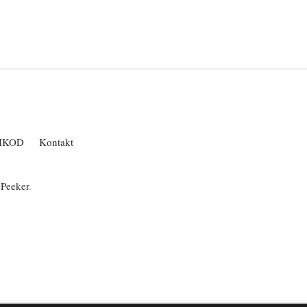
IKOD
Kontakt
ePeeker
.