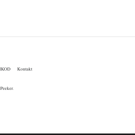
IKOD
Kontakt
ePeeker
.