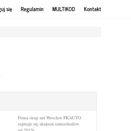
uj się
Regulamin
MULTIKOD
Kontakt
.
Firma skup aut Wrocław PKAUTO
zajmuje się skupem samochodów
od 2015r.