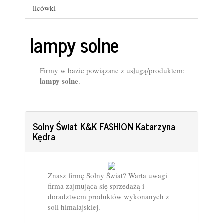
licówki
lampy solne
Firmy w bazie powiązane z usługą/produktem:
lampy solne
.
Solny Świat K&K FASHION Katarzyna
Kędra
Znasz firmę Solny Świat? Warta uwagi
firma zajmująca się sprzedażą i
doradztwem produktów wykonanych z
soli himalajskiej.