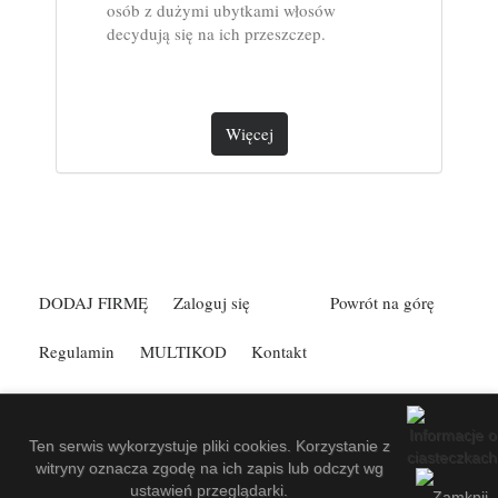
osób z dużymi ubytkami włosów
decydują się na ich przeszczep.
Więcej
DODAJ FIRMĘ
Zaloguj się
Powrót na górę
Regulamin
MULTIKOD
Kontakt
Spis Firm Kefann
.
Made by
EuroKatalogi.pl
.
Website Screenshots by
PagePeeker
.
Ten serwis wykorzystuje pliki cookies. Korzystanie z
witryny oznacza zgodę na ich zapis lub odczyt wg
ustawień przeglądarki.