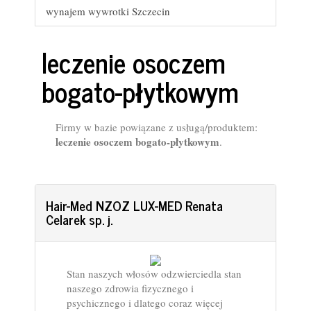
wynajem wywrotki Szczecin
leczenie osoczem
bogato-płytkowym
Firmy w bazie powiązane z usługą/produktem:
leczenie osoczem bogato-płytkowym
.
Hair-Med NZOZ LUX-MED Renata
Celarek sp. j.
Stan naszych włosów odzwierciedla stan
naszego zdrowia fizycznego i
psychicznego i dlatego coraz więcej