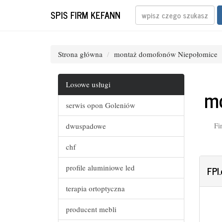
SPIS FIRM KEFANN
Strona główna
montaż domofonów Niepołomice
Losowe usługi
mo
serwis opon Goleniów
Fi
dwuspadowe
chf
profile aluminiowe led
FPI
terapia ortoptyczna
producent mebli