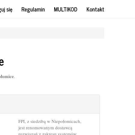
uj się
Regulamin
MULTIKOD
Kontakt
e
łomice
.
FPI, z siedzibą w Niepołomicach,
jest renomowanym dostawcą
rozwiązań z zakresu systemów