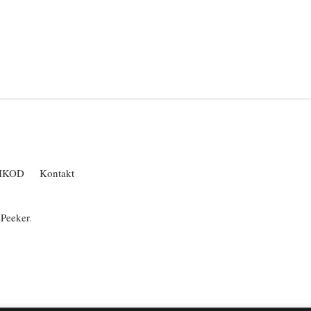
IKOD
Kontakt
ePeeker
.