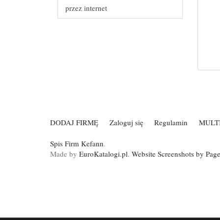
przez internet
DODAJ FIRMĘ
Zaloguj się
Regulamin
MULT
Spis Firm Kefann
.
Made by
EuroKatalogi.pl
.
Website Screenshots by Pag