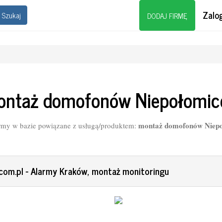
Zalog
Szukaj
DODAJ FIRMĘ
ntaż domofonów Niepołomic
montaż domofonów Niepo
rmy w bazie powiązane z usługą/produktem:
.com.pl - Alarmy Kraków, montaż monitoringu