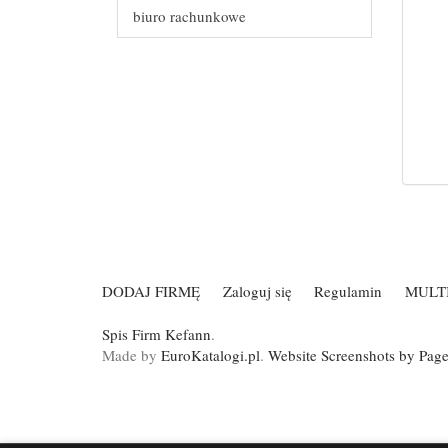
biuro rachunkowe
DODAJ FIRMĘ
Zaloguj się
Regulamin
MULT
Spis Firm Kefann
.
Made by
EuroKatalogi.pl
.
Website Screenshots by Pag