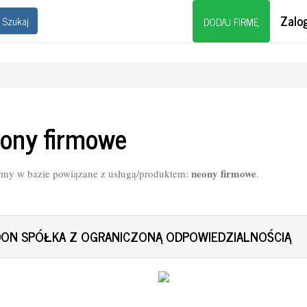
Zalog
Szukaj
DODAJ FIRMĘ
ony firmowe
neony firmowe
rmy w bazie powiązane z usługą/produktem:
.
DON SPÓŁKA Z OGRANICZONĄ ODPOWIEDZIALNOŚCIĄ