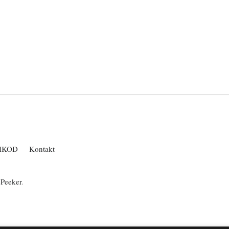
IKOD
Kontakt
ePeeker
.