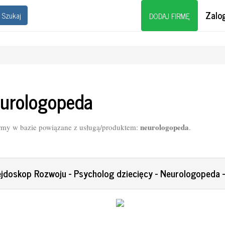
Zalog
Szukaj
DODAJ FIRMĘ
urologopeda
neurologopeda
rmy w bazie powiązane z usługą/produktem:
.
ejdoskop Rozwoju - Psycholog dziecięcy - Neurologopeda -