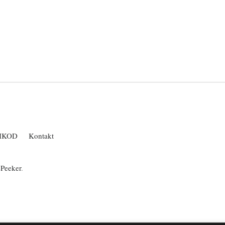
IKOD
Kontakt
ePeeker
.