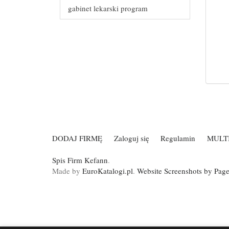
gabinet lekarski program
DODAJ FIRMĘ
Zaloguj się
Regulamin
MULT
Spis Firm Kefann
.
Made by
EuroKatalogi.pl
.
Website Screenshots by Pag