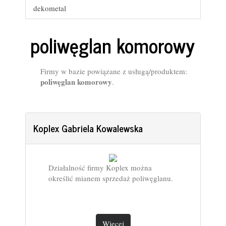
dekometal
poliwęglan komorowy
Firmy w bazie powiązane z usługą/produktem:
poliwęglan komorowy
.
Koplex Gabriela Kowalewska
Działalność firmy Koplex można
określić mianem sprzedaż poliwęglanu.
Więcej