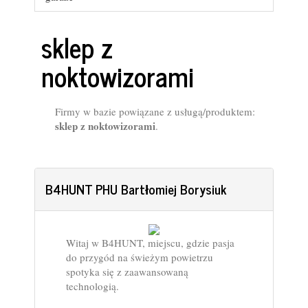
sklep z
noktowizorami
Firmy w bazie powiązane z usługą/produktem:
sklep z noktowizorami
.
B4HUNT PHU Bartłomiej Borysiuk
Witaj w B4HUNT, miejscu, gdzie pasja
do przygód na świeżym powietrzu
spotyka się z zaawansowaną
technologią.