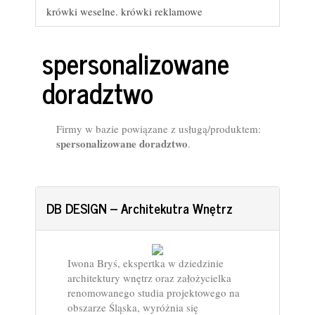
krówki weselne. krówki reklamowe
spersonalizowane
doradztwo
Firmy w bazie powiązane z usługą/produktem:
spersonalizowane doradztwo
.
DB DESIGN – Architekutra Wnętrz
Iwona Bryś, ekspertka w dziedzinie
architektury wnętrz oraz założycielka
renomowanego studia projektowego na
obszarze Śląska, wyróżnia się