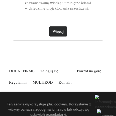
zaawansowaną wiedzą i umiejętnościami
w dziedzinie projektowania przestrzeni.
Więcej
DODAJ FIRMĘ
Zaloguj się
Powrót na górę
Regulamin
MULTIKOD
Kontakt
Spis Firm Kefann
.
Made by
EuroKatalogi.pl
.
Website Screenshots by
PagePeeker
.
Ten serwis wykorzystuje pliki cookies. Korzystanie z
witryny oznacza zgodę na ich zapis lub odczyt wg
ustawień przeglądarki.