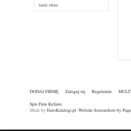
tanie okna
DODAJ FIRMĘ
Zaloguj się
Regulamin
MULT
Spis Firm Kefann
.
Made by
EuroKatalogi.pl
.
Website Screenshots by Pag