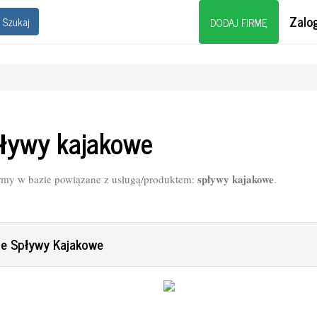
Zalog
Szukaj
DODAJ FIRMĘ
ływy kajakowe
spływy kajakowe
rmy w bazie powiązane z usługą/produktem:
.
ne Spływy Kajakowe