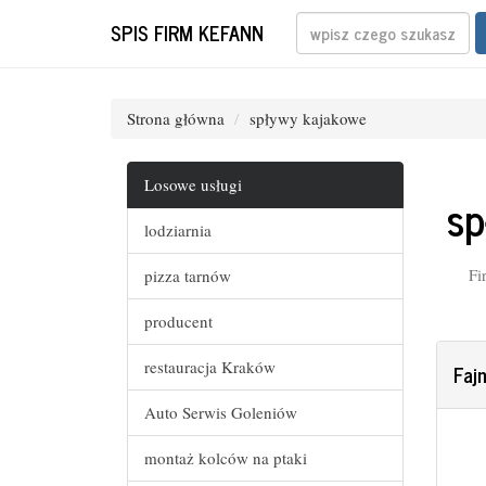
SPIS FIRM KEFANN
Strona główna
spływy kajakowe
Losowe usługi
sp
lodziarnia
Fi
pizza tarnów
producent
restauracja Kraków
Faj
Auto Serwis Goleniów
montaż kolców na ptaki