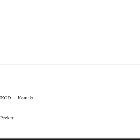
IKOD
Kontakt
ePeeker
.