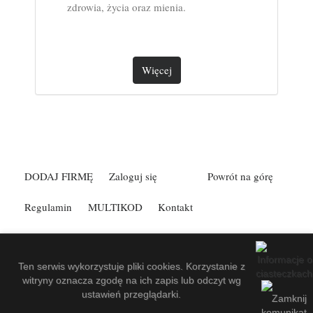
zdrowia, życia oraz mienia.
Więcej
DODAJ FIRMĘ
Zaloguj się
Powrót na górę
Regulamin
MULTIKOD
Kontakt
Spis Firm Kefann
.
Made by
EuroKatalogi.pl
.
Website Screenshots by
PagePeeker
.
Ten serwis wykorzystuje pliki cookies. Korzystanie z
witryny oznacza zgodę na ich zapis lub odczyt wg
ustawień przeglądarki.