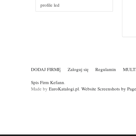
profile led
DODAJ FIRMĘ
Zaloguj się
Regulamin
MULT
Spis Firm Kefann
.
Made by
EuroKatalogi.pl
.
Website Screenshots by Pag