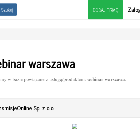
Zalog
Szukaj
DODAJ FIRMĘ
binar warszawa
webinar warszawa
rmy w bazie powiązane z usługą/produktem:
.
nsmisjeOnline Sp. z o.o.