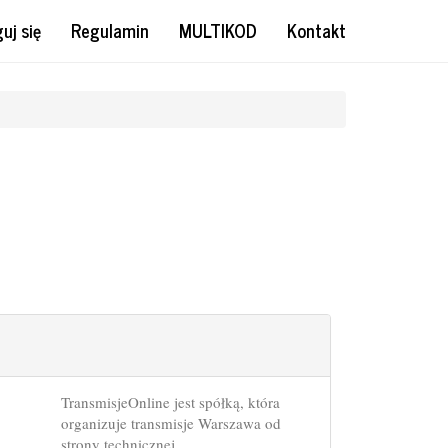
uj się
Regulamin
MULTIKOD
Kontakt
TransmisjeOnline jest spółką, która
organizuje transmisje Warszawa od
strony technicznej.