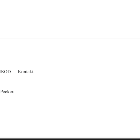
IKOD
Kontakt
ePeeker
.