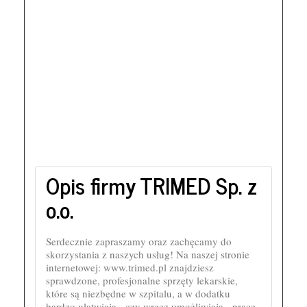
Opis firmy TRIMED Sp. z
o.o.
Serdecznie zapraszamy oraz zachęcamy do
skorzystania z naszych usług! Na naszej stronie
internetowej: www.trimed.pl znajdziesz
sprawdzone, profesjonalne sprzęty lekarskie,
które są niezbędne w szpitalu, a w dodatku
bardzo ułatwiają - czy wręcz umożliwiają - pracę