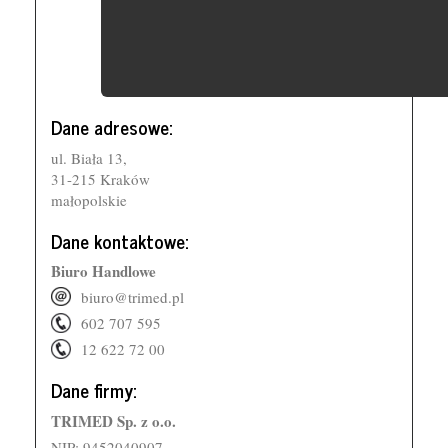
Dane adresowe:
ul. Biała 13,
31-215
Kraków
małopolskie
Dane kontaktowe:
Biuro Handlowe
biuro@trimed.pl
602 707 595
12 622 72 00
Dane firmy:
TRIMED Sp. z o.o.
NIP: 9452040907