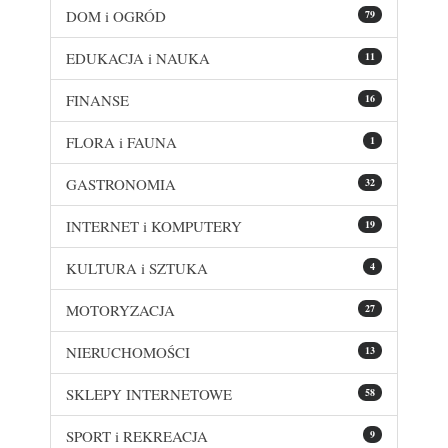
DOM i OGRÓD
79
EDUKACJA i NAUKA
11
FINANSE
16
FLORA i FAUNA
1
GASTRONOMIA
32
INTERNET i KOMPUTERY
19
KULTURA i SZTUKA
4
MOTORYZACJA
27
NIERUCHOMOŚCI
13
SKLEPY INTERNETOWE
58
SPORT i REKREACJA
9