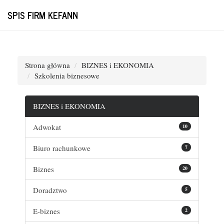
SPIS FIRM KEFANN
Strona główna
BIZNES i EKONOMIA
Szkolenia biznesowe
BIZNES i EKONOMIA
Adwokat
10
Biuro rachunkowe
7
Biznes
20
Doradztwo
5
E-biznes
2