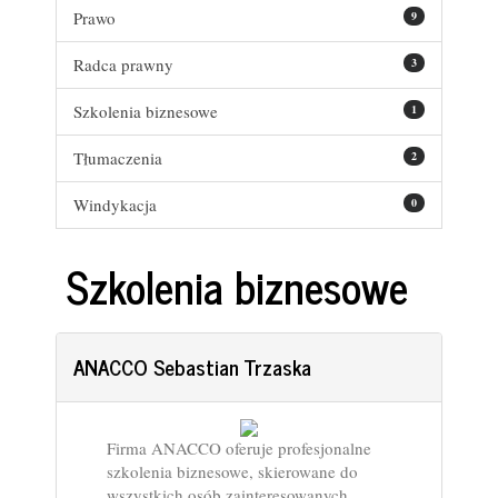
Prawo
9
Radca prawny
3
Szkolenia biznesowe
1
Tłumaczenia
2
Windykacja
0
Szkolenia biznesowe
ANACCO Sebastian Trzaska
Firma ANACCO oferuje profesjonalne
szkolenia biznesowe, skierowane do
wszystkich osób zainteresowanych