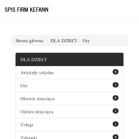
SPIS FIRM KEFANN
Strona główna
DLA DZIECI
Gry
DLA DZIECI
Artykuły szkolne
0
Gry
1
Obuwie dziecięce
0
Odzież dziecięca
2
Usługi
1
Zabawki
0