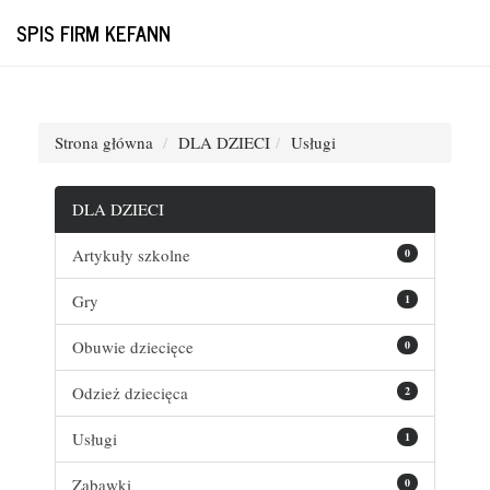
SPIS FIRM KEFANN
Strona główna
DLA DZIECI
Usługi
DLA DZIECI
Artykuły szkolne
0
Gry
1
Obuwie dziecięce
0
Odzież dziecięca
2
Usługi
1
Zabawki
0