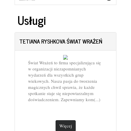
Usługi
TETIANA RYSHKOVA ŚWIAT WRAŻEŃ
Świat Wrażeń to firma specjalizująca się
w organizacji niezapomnianych
wydarzeń dla wszystkich grup
wiekowych. Nasza pasja do tworzenia
magicznych chwil sprawia, że każde
spotkanie staje się niepowtarzalnym
doświadczeniem. Zapewniamy kom(...)
Więcej