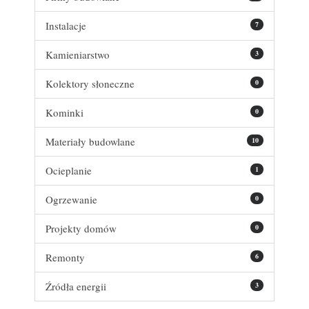
Instalacje
7
Kamieniarstwo
3
Kolektory słoneczne
0
Kominki
0
Materiały budowlane
10
Ocieplanie
1
Ogrzewanie
0
Projekty domów
0
Remonty
6
Źródła energii
3