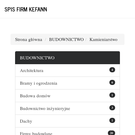
SPIS FIRM KEFANN
Strona główna
BUDOWNICTWO
Kamieniarstwo
BUDOWNICTWO
Architektura
4
Bramy i ogrodzenia
6
Budowa domów
1
Budownictwo inżynieryjne
3
Dachy
1
Firmy budowlane
20