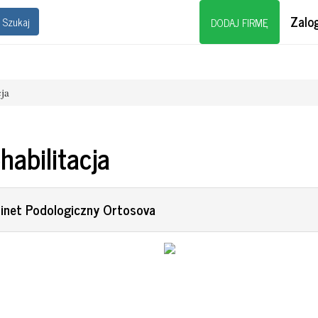
Zalog
Szukaj
DODAJ FIRMĘ
cja
habilitacja
inet Podologiczny Ortosova