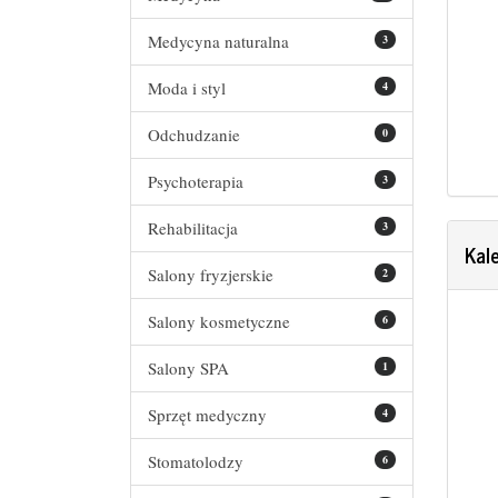
Medycyna naturalna
3
Moda i styl
4
Odchudzanie
0
Psychoterapia
3
Rehabilitacja
3
Kal
Salony fryzjerskie
2
Salony kosmetyczne
6
Salony SPA
1
Sprzęt medyczny
4
Stomatolodzy
6