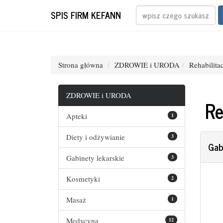
SPIS FIRM KEFANN
Strona główna
ZDROWIE i URODA
Rehabilita
ZDROWIE i URODA
Re
Apteki
1
Diety i odżywianie
3
Gab
Gabinety lekarskie
3
Kosmetyki
2
Masaż
1
Medycyna
12