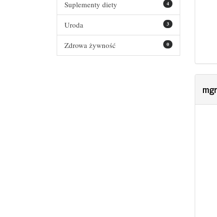
Suplementy diety
4
Uroda
3
Zdrowa żywność
0
mgr