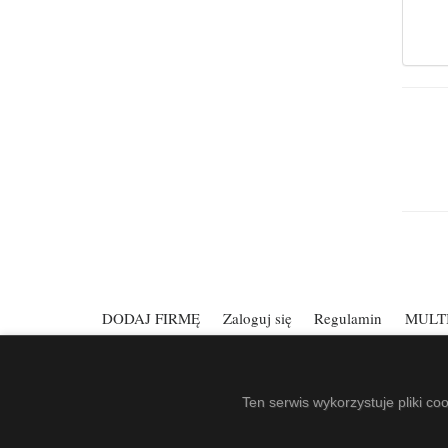
DODAJ FIRMĘ
Zaloguj się
Regulamin
MULT
Spis Firm Kefann
.
Made by
EuroKatalogi.pl
.
Website Screenshots by Pag
Ten serwis wykorzystuje pliki co