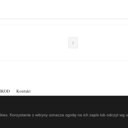
1
IKOD
Kontakt
ePeeker
.
okies. Korzystanie z witryny oznacza zgodę na ich zapis lub odczyt wg 