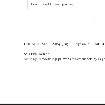
kasetony reklamowe poznań
DODAJ FIRMĘ
Zaloguj się
Regulamin
MULT
Spis Firm Kefann
.
Made by
EuroKatalogi.pl
.
Website Screenshots by Pag