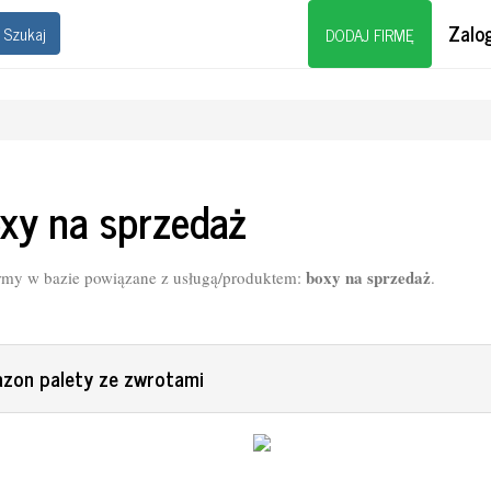
Zalog
Szukaj
DODAJ FIRMĘ
xy na sprzedaż
boxy na sprzedaż
rmy w bazie powiązane z usługą/produktem:
.
zon palety ze zwrotami