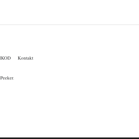
IKOD
Kontakt
ePeeker
.