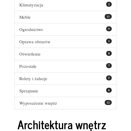
Klimatyzacja
2
Meble
11
Ogrodnictwo
9
Oprawa obrazów
1
Oświetlenie
8
Pozostałe
7
Rolety i żaluzje
5
Sprzątanie
6
Wyposażenie wnętrz
12
Architektura wnętrz