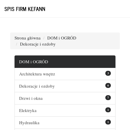
SPIS FIRM KEFANN
Strona główna
DOM i OGRÓD
Dekoracje i ozdoby
DOM i OGRÓD
Architektura wnętrz
3
Dekoracje i ozdoby
6
Drzwi i okna
7
Elektryka
1
Hydraulika
1