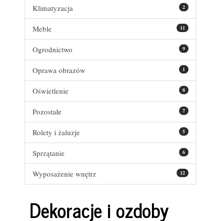
Klimatyzacja
2
Meble
11
Ogrodnictwo
9
Oprawa obrazów
1
Oświetlenie
8
Pozostałe
7
Rolety i żaluzje
5
Sprzątanie
6
Wyposażenie wnętrz
12
Dekoracje i ozdoby