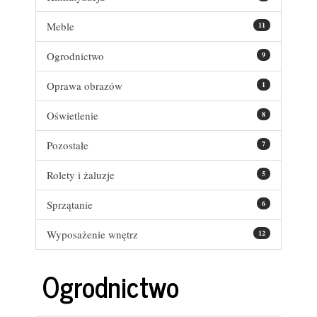
Meble
11
Ogrodnictwo
9
Oprawa obrazów
1
Oświetlenie
8
Pozostałe
7
Rolety i żaluzje
5
Sprzątanie
6
Wyposażenie wnętrz
12
Ogrodnictwo