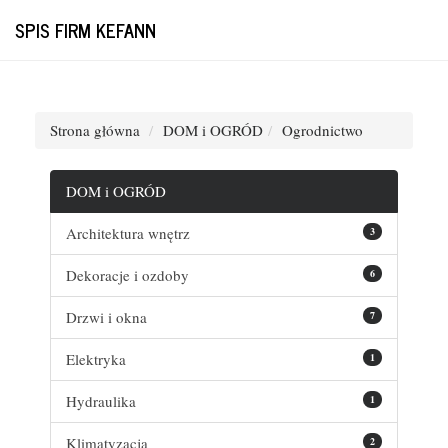
SPIS FIRM KEFANN
Strona główna
DOM i OGRÓD
Ogrodnictwo
DOM i OGRÓD
Architektura wnętrz
3
Dekoracje i ozdoby
6
Drzwi i okna
7
Elektryka
1
Hydraulika
1
Klimatyzacja
2